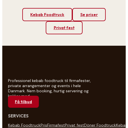
Kebab Foodtruck
Se priser
Privat fest
Professionel kebab foodtruck til firmafester,
private arrangementer og events i hele
Danmark. Nem booking, hurtig servering og
lækker mad.
Få tilbud
SERVICES
Kebab Foodtruck
Pris
Firmafest
Privat fest
Döner Foodtruck
Kebab