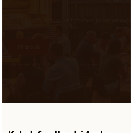
Book kebab foodtruck til firmafest, privat arran
Sjælland.
Få tilbud
Lokal dækning
Hurtig booking
Alle eventtyper