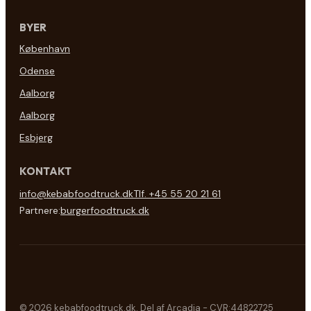
BYER
København
Odense
Aalborg
Aalborg
Esbjerg
KONTAKT
info@kebabfoodtruck.dk
Tlf. +45 55 20 21 61
Partnere:
burgerfoodtruck.dk
© 2026 kebabfoodtruck.dk. Del af Arcadia - CVR:44822725